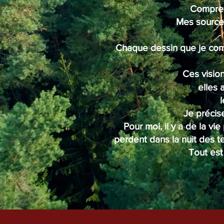
​Compren
Mes sources
Chaque dessin que je com
Ces visio
elles 
l
Je précis
Pour moi, il y a de la vi
perdent dans la nuit des t
Tout est