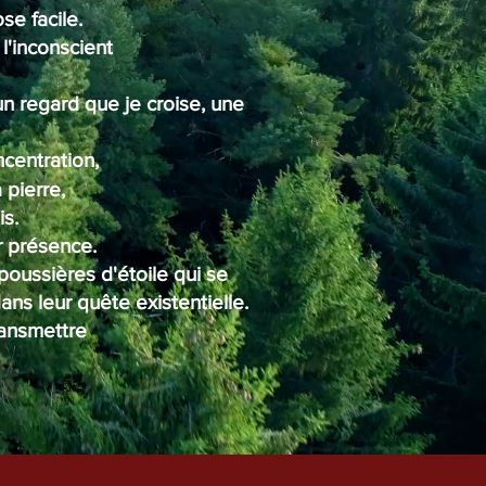
se facile.
l'inconscient
un regard que je croise, une
centration,
 pierre,
is.
r présence.
 poussières d'étoile qui se
ns leur quête existentielle.
ransmettre