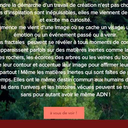
dre la démarche d'un travail de création n'est pas cho
 d'inspiration sont inépuisables, elles me viennent de 
et excite ma curiosité.
mence me vient d'une image où se cache un visage,
émotion ou un événement passé ou à venir.
ns fractales peuvent se révéler à tous moments de con
apparaissent parfois
sur des matières inertes comme la
es rochers, les écorces des arbres ou les veines du bo
e leur contour et accentue leur image pour affirmer leu
e partout ! Même les matières inertes qui sont faîtes de
emps. Elles ont le même destin commun aux humains da
 lié dans l'univers et les histoires vécues peuvent se t
sans pour autant avoir le même ADN !
à vous de voir !