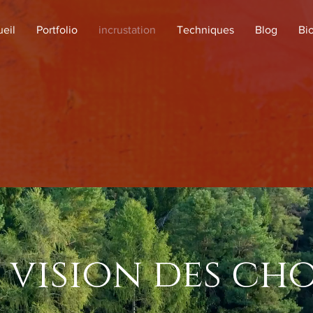
eil
Portfolio
incrustation
Techniques
Blog
Bi
 vision des cho