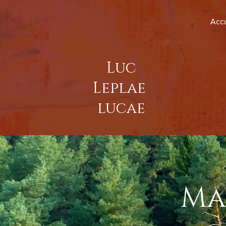
Accu
Luc
Leplae
lucae
Ma