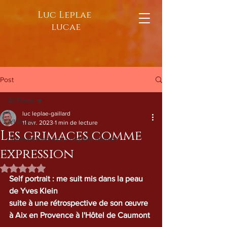
Luc Leplae
lucae
Post
All Posts
luc leplae-gaillard
All Posts
11 avr. 2023
1 min de lecture
Les grimaces comme
Combattantes pour l’égalité humain
expression
Noté NaN étoiles sur 5.
Self portrait : me suit mis dans la peau 
de Yves Klein 
suite à une rétrospective de son œuvre 
à Aix en Provence à l'Hôtel de Caumont 